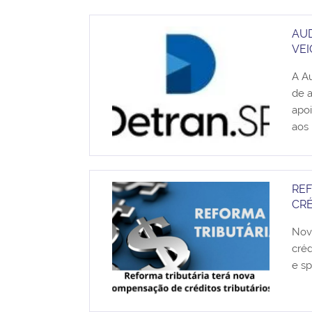
AUD
VEI
A Au
de a
apoi
aos 
RE
CRÉ
Nova
créd
e sp