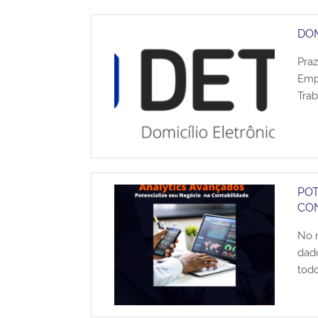
DOM
Pra
Empr
Trab
POT
CO
No m
dad
todo