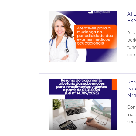
ATE
EX
A pa
peri
func
com
RE
PAR
Nº 
Con
inc
ser 